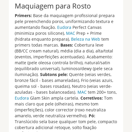
Maquiagem para Rosto
Primers:
Base da maquiagem profissional prepara
pele preenchendo poros, uniformizando textura e
aumentando fixação.
Eudora
Perfect Canvas
(minimiza poros silicone),
MAC
Prep + Prime
(hidrata enquanto prepara),
Beleza na Web
tem
primers todas marcas.
Bases:
Cobertura leve
(BB/CC cream natural), média (dia a dia), alta/total
(eventos, imperfeições acentuadas). Acabamento:
matte (pele oleosa controla brilho), natural/satin
(equilibrado universal), luminoso/dewy (pele seca
iluminação).
Subtons pele:
Quente (veias verdes,
bronze fácil - bases amareladas), Frio (veias azuis,
queima sol - bases rosadas), Neutro (veias verde-
azuladas - bases balanceadas).
MAC
tem 200+ tons,
Eudora
Glam Skin ampla cartela.
Corretivos:
Tom
mais claro que pele (olheiras), mesmo tom
(imperfeições), color corrector (roxo neutraliza
amarelo, verde neutraliza vermelho).
Pó:
Translúcido sela base qualquer tom pele, compacto
cobertura adicional retoque, solto fixação