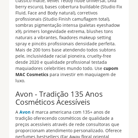
clássico matte, Velvet Teddy nude universal, Diva
berry escuro), bases cobertura buildable (Studio Fix
Fluid, Face and Body natural), corretivos
profissionais (Studio Finish camuflagem total),
sombras pigmentação intensa (paletas eyeshadow
x9), primers longevidade extrema, blushes tons
naturais a vibrantes, fixadores makeup setting
spray e pincéis profissionais densidade perfeita.
Mais de 200 tons base atendendo todos subtons
pele, inclusividade racial pioneira, cruelty-free
desde 2020 e qualidade profissional testada
maquiadores celebrities mundo todo. Use
cupom
MAC Cosmetics
para investir em maquiagem de
luxo.
Avon - Tradição 135 Anos
Cosméticos Acessíveis
A
Avon
é marca americana com 135+ anos de
tradição oferecendo cosméticos de qualidade a
preços acessíveis através de rede consultoras que
proporcionam atendimento personalizado. Oferece
perfumes bestsellers (Far Away floral oriental