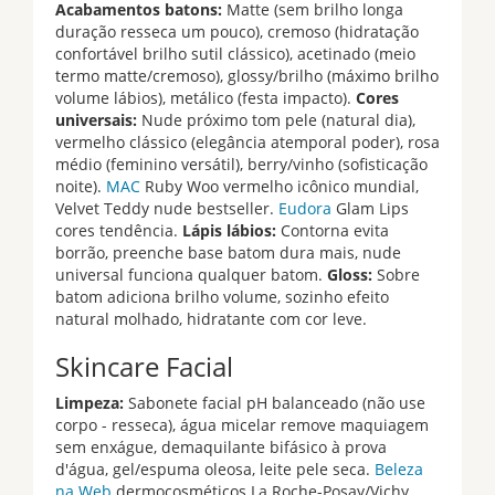
Acabamentos batons:
Matte (sem brilho longa
duração resseca um pouco), cremoso (hidratação
confortável brilho sutil clássico), acetinado (meio
termo matte/cremoso), glossy/brilho (máximo brilho
volume lábios), metálico (festa impacto).
Cores
universais:
Nude próximo tom pele (natural dia),
vermelho clássico (elegância atemporal poder), rosa
médio (feminino versátil), berry/vinho (sofisticação
noite).
MAC
Ruby Woo vermelho icônico mundial,
Velvet Teddy nude bestseller.
Eudora
Glam Lips
cores tendência.
Lápis lábios:
Contorna evita
borrão, preenche base batom dura mais, nude
universal funciona qualquer batom.
Gloss:
Sobre
batom adiciona brilho volume, sozinho efeito
natural molhado, hidratante com cor leve.
Skincare Facial
Limpeza:
Sabonete facial pH balanceado (não use
corpo - resseca), água micelar remove maquiagem
sem enxágue, demaquilante bifásico à prova
d'água, gel/espuma oleosa, leite pele seca.
Beleza
na Web
dermocosméticos La Roche-Posay/Vichy.