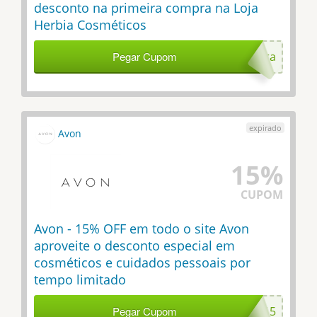
desconto na primeira compra na Loja
Herbia Cosméticos
Pegar Cupom
loma_MinhaPrimeiraCompra
Avon
15%
CUPOM
Avon - 15% OFF em todo o site Avon
aproveite o desconto especial em
cosméticos e cuidados pessoais por
tempo limitado
Pegar Cupom
AFI15