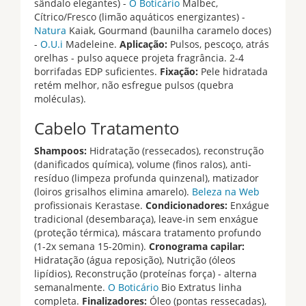
sândalo elegantes) -
O Boticário
Malbec,
Cítrico/Fresco (limão aquáticos energizantes) -
Natura
Kaiak, Gourmand (baunilha caramelo doces)
-
O.U.i
Madeleine.
Aplicação:
Pulsos, pescoço, atrás
orelhas - pulso aquece projeta fragrância. 2-4
borrifadas EDP suficientes.
Fixação:
Pele hidratada
retém melhor, não esfregue pulsos (quebra
moléculas).
Cabelo Tratamento
Shampoos:
Hidratação (ressecados), reconstrução
(danificados química), volume (finos ralos), anti-
resíduo (limpeza profunda quinzenal), matizador
(loiros grisalhos elimina amarelo).
Beleza na Web
profissionais Kerastase.
Condicionadores:
Enxágue
tradicional (desembaraça), leave-in sem enxágue
(proteção térmica), máscara tratamento profundo
(1-2x semana 15-20min).
Cronograma capilar:
Hidratação (água reposição), Nutrição (óleos
lipídios), Reconstrução (proteínas força) - alterna
semanalmente.
O Boticário
Bio Extratus linha
completa.
Finalizadores:
Óleo (pontas ressecadas),