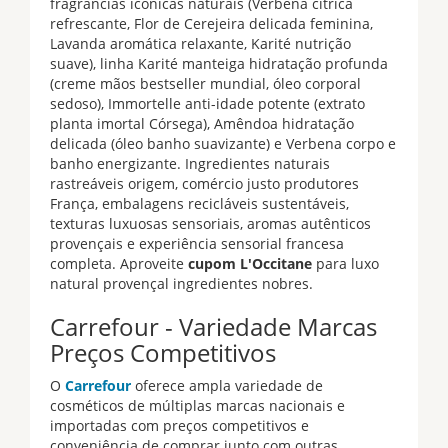
fragrâncias icônicas naturais (Verbena cítrica
refrescante, Flor de Cerejeira delicada feminina,
Lavanda aromática relaxante, Karité nutrição
suave), linha Karité manteiga hidratação profunda
(creme mãos bestseller mundial, óleo corporal
sedoso), Immortelle anti-idade potente (extrato
planta imortal Córsega), Amêndoa hidratação
delicada (óleo banho suavizante) e Verbena corpo e
banho energizante. Ingredientes naturais
rastreáveis origem, comércio justo produtores
França, embalagens recicláveis sustentáveis,
texturas luxuosas sensoriais, aromas autênticos
provençais e experiência sensorial francesa
completa. Aproveite
cupom L'Occitane
para luxo
natural provençal ingredientes nobres.
Carrefour - Variedade Marcas
Preços Competitivos
O
Carrefour
oferece ampla variedade de
cosméticos de múltiplas marcas nacionais e
importadas com preços competitivos e
conveniência de comprar junto com outras