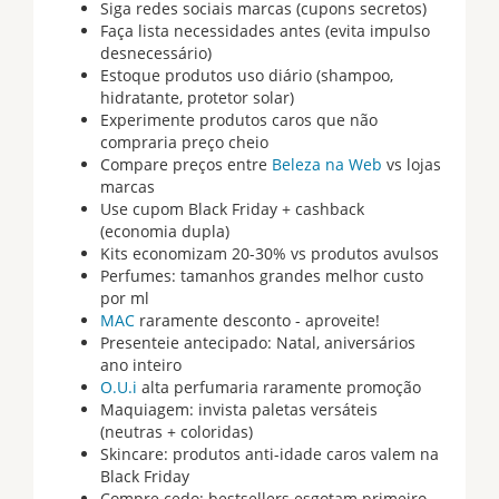
Siga redes sociais marcas (cupons secretos)
Faça lista necessidades antes (evita impulso
desnecessário)
Estoque produtos uso diário (shampoo,
hidratante, protetor solar)
Experimente produtos caros que não
compraria preço cheio
Compare preços entre
Beleza na Web
vs lojas
marcas
Use cupom Black Friday + cashback
(economia dupla)
Kits economizam 20-30% vs produtos avulsos
Perfumes: tamanhos grandes melhor custo
por ml
MAC
raramente desconto - aproveite!
Presenteie antecipado: Natal, aniversários
ano inteiro
O.U.i
alta perfumaria raramente promoção
Maquiagem: invista paletas versáteis
(neutras + coloridas)
Skincare: produtos anti-idade caros valem na
Black Friday
Compre cedo: bestsellers esgotam primeiro