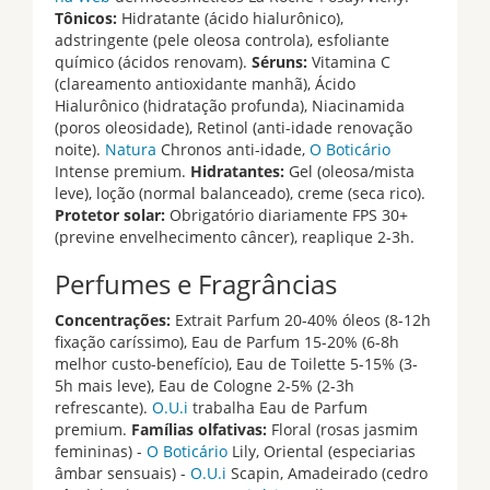
Tônicos:
Hidratante (ácido hialurônico),
adstringente (pele oleosa controla), esfoliante
químico (ácidos renovam).
Séruns:
Vitamina C
(clareamento antioxidante manhã), Ácido
Hialurônico (hidratação profunda), Niacinamida
(poros oleosidade), Retinol (anti-idade renovação
noite).
Natura
Chronos anti-idade,
O Boticário
Intense premium.
Hidratantes:
Gel (oleosa/mista
leve), loção (normal balanceado), creme (seca rico).
Protetor solar:
Obrigatório diariamente FPS 30+
(previne envelhecimento câncer), reaplique 2-3h.
Perfumes e Fragrâncias
Concentrações:
Extrait Parfum 20-40% óleos (8-12h
fixação caríssimo), Eau de Parfum 15-20% (6-8h
melhor custo-benefício), Eau de Toilette 5-15% (3-
5h mais leve), Eau de Cologne 2-5% (2-3h
refrescante).
O.U.i
trabalha Eau de Parfum
premium.
Famílias olfativas:
Floral (rosas jasmim
femininas) -
O Boticário
Lily, Oriental (especiarias
âmbar sensuais) -
O.U.i
Scapin, Amadeirado (cedro