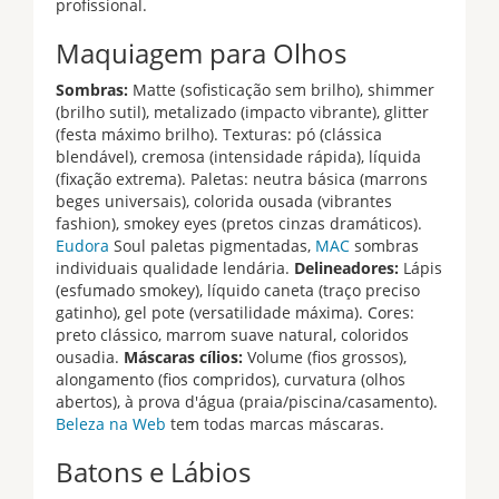
profissional.
Maquiagem para Olhos
Sombras:
Matte (sofisticação sem brilho), shimmer
(brilho sutil), metalizado (impacto vibrante), glitter
(festa máximo brilho). Texturas: pó (clássica
blendável), cremosa (intensidade rápida), líquida
(fixação extrema). Paletas: neutra básica (marrons
beges universais), colorida ousada (vibrantes
fashion), smokey eyes (pretos cinzas dramáticos).
Eudora
Soul paletas pigmentadas,
MAC
sombras
individuais qualidade lendária.
Delineadores:
Lápis
(esfumado smokey), líquido caneta (traço preciso
gatinho), gel pote (versatilidade máxima). Cores:
preto clássico, marrom suave natural, coloridos
ousadia.
Máscaras cílios:
Volume (fios grossos),
alongamento (fios compridos), curvatura (olhos
abertos), à prova d'água (praia/piscina/casamento).
Beleza na Web
tem todas marcas máscaras.
Batons e Lábios