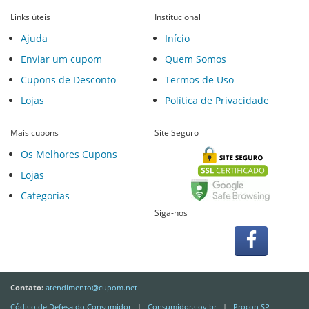
Links úteis
Institucional
Ajuda
Início
Enviar um cupom
Quem Somos
Cupons de Desconto
Termos de Uso
Lojas
Política de Privacidade
Mais cupons
Site Seguro
Os Melhores Cupons
Lojas
Categorias
Siga-nos
Contato:
atendimento@cupom.net
Código de Defesa do Consumidor
|
Consumidor.gov.br
|
Procon SP