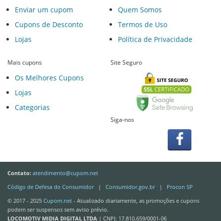
Enviar um cupom
Quem Somos
Cupons de Desconto
Termos de Uso
Lojas
Política de Privacidade
Mais cupons
Site Seguro
Os Melhores Cupons
Lojas
Categorias
Siga-nos
Contato:
atendimento@cupom.net
Código de Defesa do Consumidor
|
Consumidor.gov.br
|
Procon SP
© 2017 - 2025
Cupom.net
- Atualizado diariamente, as promoções e cupons
podem ser suspensos sem aviso prévio.
LOCOMOTIV MIDIA DIGITAL LTDA
| CNPJ: 17.810.659/0001-06