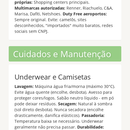
próprias:
Shopping centers principais.
Multimarcas autorizadas:
Renner, Riachuelo, C&A,
Marisa, Dafiti, Netshoes.
Duty Free aeroportos:
Sempre original. Evite: camelôs, sites
desconhecidos, "importados" muito baratos, redes
sociais sem CNPJ.
Cuidados e Manutenção
Underwear e Camisetas
Lavagem:
Máquina água fria/morna (máximo 30°C).
Evite água quente (encolhe, desbota). Avesso para
proteger cores/logos. Sabão neutro líquido - em pó
pode deixar resíduos.
Secagem:
Natural à sombra
(sol direto desbota). Nunca secadora (encolhe
drasticamente, danifica elásticos).
Passadoria:
Temperatura baixa se necessário. Underwear
geralmente não precisa passar.
Durabilidade: