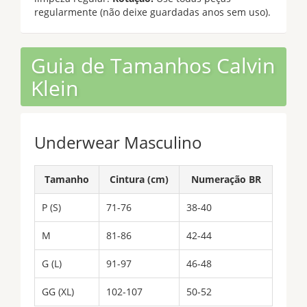
regularmente (não deixe guardadas anos sem uso).
Guia de Tamanhos Calvin
Klein
Underwear Masculino
Tamanho
Cintura (cm)
Numeração BR
P (S)
71-76
38-40
M
81-86
42-44
G (L)
91-97
46-48
GG (XL)
102-107
50-52