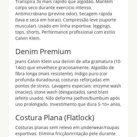
Transpira 3x mais rápido que algodão. Mantém
corpo seco durante exercício intenso.
Antimicrobiano (previne odor). Secagem rápida
(lava e seca em horas). Compressão leve (suporte
muscular). Usado em linha esportiva: leggings,
tops, shorts. Performance profissional com estilo
Calvin Klein.
Denim Premium
Jeans Calvin Klein usa denim de alta gramatura (10-
14oz) que envelhece graciosamente. Algodão de
fibra longa (mais resistente), índigo puro (cor
profunda duradoura), costuras reforçadas em
pontos de stress. Lavagens especiais: enzyme wash
(maciez), stone wash (desgastado), sand blast
(efeito usado). Não deforma joelhos/bumbum após
uso prolongado. Investimento que dura 5-10+ anos.
Costura Plana (Flatlock)
Costuras planas sem relevo em underwear/roupas
esportivas. Elimina fricção/irritação pele durante