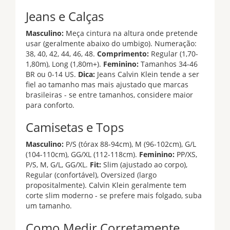
Jeans e Calças
Masculino:
Meça cintura na altura onde pretende
usar (geralmente abaixo do umbigo). Numeração:
38, 40, 42, 44, 46, 48.
Comprimento:
Regular (1,70-
1,80m), Long (1,80m+).
Feminino:
Tamanhos 34-46
BR ou 0-14 US.
Dica:
Jeans Calvin Klein tende a ser
fiel ao tamanho mas mais ajustado que marcas
brasileiras - se entre tamanhos, considere maior
para conforto.
Camisetas e Tops
Masculino:
P/S (tórax 88-94cm), M (96-102cm), G/L
(104-110cm), GG/XL (112-118cm).
Feminino:
PP/XS,
P/S, M, G/L, GG/XL.
Fit:
Slim (ajustado ao corpo),
Regular (confortável), Oversized (largo
propositalmente). Calvin Klein geralmente tem
corte slim moderno - se prefere mais folgado, suba
um tamanho.
Como Medir Corretamente