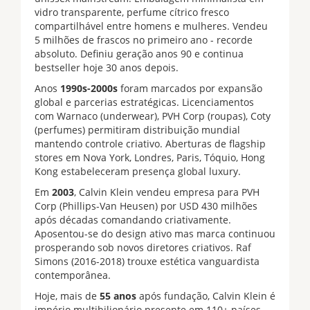
vidro transparente, perfume cítrico fresco
compartilhável entre homens e mulheres. Vendeu
5 milhões de frascos no primeiro ano - recorde
absoluto. Definiu geração anos 90 e continua
bestseller hoje 30 anos depois.
Anos
1990s-2000s
foram marcados por expansão
global e parcerias estratégicas. Licenciamentos
com Warnaco (underwear), PVH Corp (roupas), Coty
(perfumes) permitiram distribuição mundial
mantendo controle criativo. Aberturas de flagship
stores em Nova York, Londres, Paris, Tóquio, Hong
Kong estabeleceram presença global luxury.
Em
2003
, Calvin Klein vendeu empresa para PVH
Corp (Phillips-Van Heusen) por USD 430 milhões
após décadas comandando criativamente.
Aposentou-se do design ativo mas marca continuou
prosperando sob novos diretores criativos. Raf
Simons (2016-2018) trouxe estética vanguardista
contemporânea.
Hoje, mais de
55 anos
após fundação, Calvin Klein é
império multibilionário presente em 110+ países.