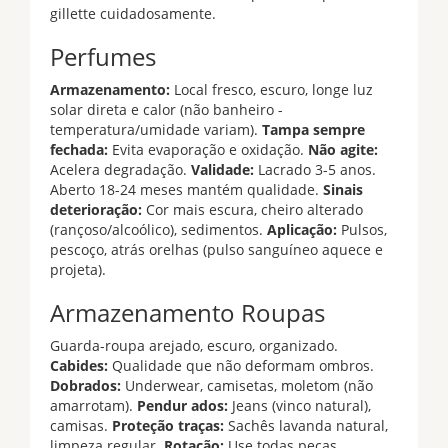
gillette cuidadosamente.
Perfumes
Armazenamento:
Local fresco, escuro, longe luz
solar direta e calor (não banheiro -
temperatura/umidade variam).
Tampa sempre
fechada:
Evita evaporação e oxidação.
Não agite:
Acelera degradação.
Validade:
Lacrado 3-5 anos.
Aberto 18-24 meses mantém qualidade.
Sinais
deterioração:
Cor mais escura, cheiro alterado
(rançoso/alcoólico), sedimentos.
Aplicação:
Pulsos,
pescoço, atrás orelhas (pulso sanguíneo aquece e
projeta).
Armazenamento Roupas
Guarda-roupa arejado, escuro, organizado.
Cabides:
Qualidade que não deformam ombros.
Dobrados:
Underwear, camisetas, moletom (não
amarrotam).
Pendur ados:
Jeans (vinco natural),
camisas.
Proteção traças:
Sachês lavanda natural,
limpeza regular.
Rotação:
Use todas peças