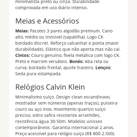
minimalista preto ou cinza. Durabilidade
comprovada em uso diário intenso.
Meias e Acessórios
Meias:
Pacotes 3 pares algodão premium. Cano
alto, médio ou invisível (sapatilha). Logo CK
bordado discret. Reforço calcanhar e ponta (maior
durabilidade). Elástico que não aperta mas não cai.
Cintos:
Couro genuíno, fivela metálica com logo CK.
Preto e marrom versáteis.
Bonés:
Aba reta ou
curva, bordado frontal, ajuste traseiro.
Lenços:
Seda pura estampada.
Relógios Calvin Klein
Minimalismo suíço. Design clean escandinavo,
mostrador sem números (apenas traços), pulseira
couro ou aço inox, movimento quartzo suíço
preciso, vidro safira resistente arranhões,
resistência água 30-50m. Modelos unissex
contemporâneos. Garantia internacional 2 anos.
Preço acessível para relógio suíço (R$ 800-2.500).