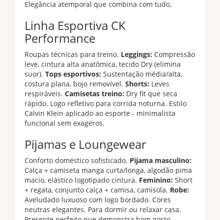
Elegância atemporal que combina com tudo.
Linha Esportiva CK
Performance
Roupas técnicas para treino.
Leggings:
Compressão
leve, cintura alta anatômica, tecido Dry (elimina
suor).
Tops esportivos:
Sustentação média/alta,
costura plana, bojo removível.
Shorts:
Leves
respiráveis.
Camisetas treino:
Dry fit que seca
rápido. Logo refletivo para corrida noturna. Estilo
Calvin Klein aplicado ao esporte - minimalista
funcional sem exageros.
Pijamas e Loungewear
Conforto doméstico sofisticado.
Pijama masculino:
Calça + camiseta manga curta/longa, algodão pima
macio, elástico logotipado cintura.
Feminino:
Short
+ regata, conjunto calça + camisa, camisola.
Robe:
Aveludado luxuoso com logo bordado. Cores
neutras elegantes. Para dormir ou relaxar casa.
Presente perfeito que demonstra bom gosto.