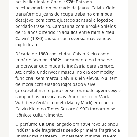
bestseller instantâneo.
1978:
Entrada
revolucionária no mercado de jeans. Calvin Klein
transformou jeans de roupa trabalho em moda
desejável com corte ajustado sensual e logotipo
bordado traseiro. Campanha com Brooke Shields
de 15 anos dizendo "Nada fica entre mim e meu
Calvin" (1980) causou controvérsia mas vendas
explodiram.
Década de
1980
consolidou Calvin Klein como
império fashion.
1982:
Lançamento da linha de
underwear que mudaria indústria para sempre.
Até então, underwear masculino era commodity
funcional sem marca. Calvin Klein elevou-o a item
de moda com elástico logotipado visível
(propositalmente para ser visto), modelagem sexy e
campanhas provocativas. Anúncios com Mark
Wahlberg (então modelo Marky Mark) em cueca
Calvin Klein na Times Square (1992) tornaram-se
icônicos culturalmente.
O perfume
CK One
lançado em
1994
revolucionou
indústria de fragrâncias sendo primeira fragrância
unissex mainstream. Embalagem minimalista em