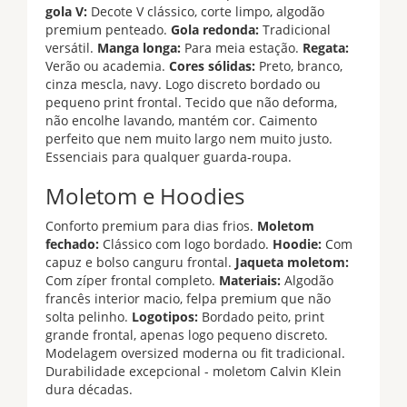
gola V:
Decote V clássico, corte limpo, algodão
premium penteado.
Gola redonda:
Tradicional
versátil.
Manga longa:
Para meia estação.
Regata:
Verão ou academia.
Cores sólidas:
Preto, branco,
cinza mescla, navy. Logo discreto bordado ou
pequeno print frontal. Tecido que não deforma,
não encolhe lavando, mantém cor. Caimento
perfeito que nem muito largo nem muito justo.
Essenciais para qualquer guarda-roupa.
Moletom e Hoodies
Conforto premium para dias frios.
Moletom
fechado:
Clássico com logo bordado.
Hoodie:
Com
capuz e bolso canguru frontal.
Jaqueta moletom:
Com zíper frontal completo.
Materiais:
Algodão
francês interior macio, felpa premium que não
solta pelinho.
Logotipos:
Bordado peito, print
grande frontal, apenas logo pequeno discreto.
Modelagem oversized moderna ou fit tradicional.
Durabilidade excepcional - moletom Calvin Klein
dura décadas.