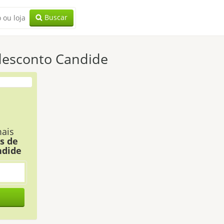
Buscar
esconto Candide
ais
s de
ndide