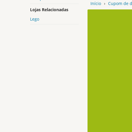
Início
›
Cupom de d
Lojas Relacionadas
Lego