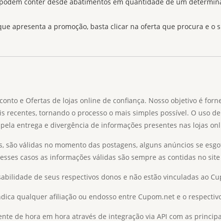
 podem conter desde abatimentos em quantidade de um determinado
 que apresenta a promoção, basta clicar na oferta que procura e o 
o e Ofertas de lojas online de confiança. Nosso objetivo é forn
is recentes, tornando o processo o mais simples possível. O uso de
pela entrega e divergência de informações presentes nas lojas onl
s, são válidas no momento das postagens, alguns anúncios se esgo
Nesses casos as informações válidas são sempre as contidas no site 
abilidade de seus respectivos donos e não estão vinculadas ao C
ica qualquer afiliação ou endosso entre Cupom.net e o respectivo
e de hora em hora através de integração via API com as principais