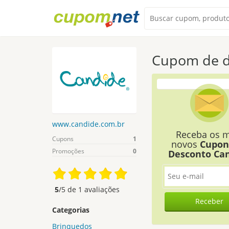
Cupom de d
www.candide.com.br
Receba os m
Cupons
1
novos
Cupon
Promoções
0
Desconto Ca
5
/5 de
1
avaliações
Receber
Categorias
Brinquedos