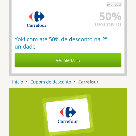
50%
DESCONTO
Yoki com até 50% de desconto na 2ª
unidade
Ver oferta →
Início
›
Cupom de desconto
›
Carrefour