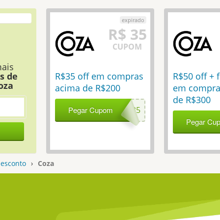
R$ 35
CUPOM
ais
s de
R$35 off em compras
R$50 off + f
oza
acima de R$200
em compra
de R$300
Pegar Cupom
GANHA35
Pegar Cu
FR
esconto
›
Coza