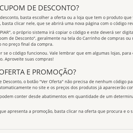
o CUPOM DE DESCONTO?
esconto, basta escolher a oferta ou a loja que tem o produto que 
 basta clicar nele, que se abrirá uma nova página com o código re
PIAR", o próprio sistema irá copiar o código e este deverá ser dig
pom de Desconto", geralmente na tela do Carrinho de compras ou 
o no preço final da compra.
er se o código funcionou. Vale lembrar que em algumas lojas, para
do. Aproveite suas compras!
 OFERTA E PROMOÇÃO?
 Desconto, o botão "Ver Oferta" não precisa de nenhum código p
utomaticamente no site e os preços dos produtos já aparecerão co
 podem conter desde abatimentos em quantidade de um determinado
 que apresenta a promoção, basta clicar na oferta que procura e o 