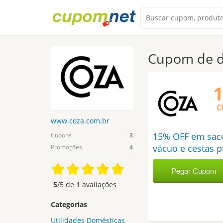
Cupom de d
C
www.coza.com.br
15% OFF em sac
Cupons
3
vácuo e cestas p
Promoções
4
Pegar Cupom
COZADEI
5
/5 de
1
avaliações
Categorias
Utilidades Domésticas