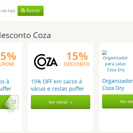
Buscar
esconto Coza
15%
15%
UPOM
DESCONTO
Organizador
os à
15% OFF em sacos à
Coza Dry
uffer
vácuo e cestas puffer
Ver of
NVERNO
Ver oferta →