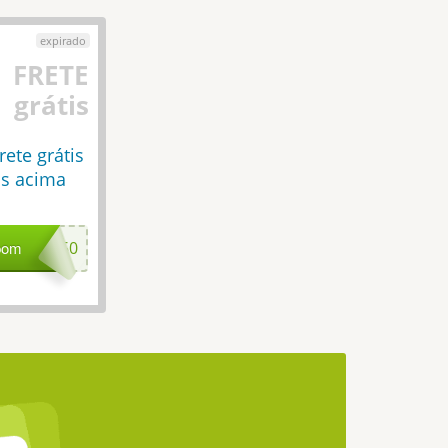
FRETE
grátis
rete grátis
s acima
pom
ETEZERO50