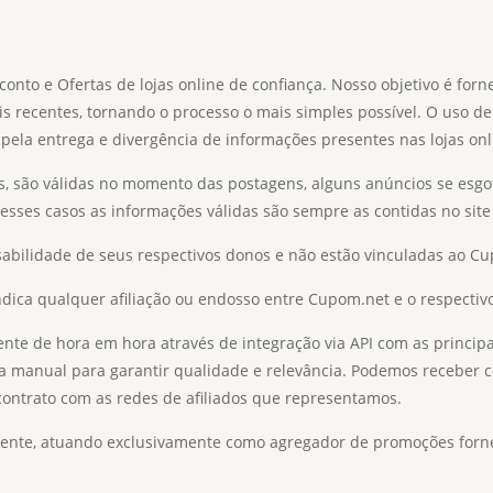
o e Ofertas de lojas online de confiança. Nosso objetivo é forn
is recentes, tornando o processo o mais simples possível. O uso de
pela entrega e divergência de informações presentes nas lojas onl
s, são válidas no momento das postagens, alguns anúncios se esgo
Nesses casos as informações válidas são sempre as contidas no site 
abilidade de seus respectivos donos e não estão vinculadas ao C
ica qualquer afiliação ou endosso entre Cupom.net e o respectivo
e de hora em hora através de integração via API com as principais
a manual para garantir qualidade e relevância. Podemos receber c
 contrato com as redes de afiliados que representamos.
te, atuando exclusivamente como agregador de promoções fornecid