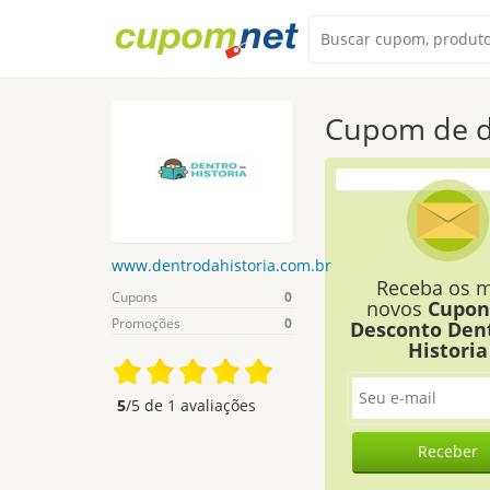
Cupom de d
www.dentrodahistoria.com.br
Receba os m
Cupons
0
novos
Cupon
Promoções
0
Desconto Den
Historia
5
/5 de
1
avaliações
Receber