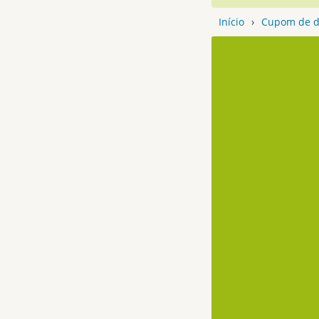
Início
›
Cupom de d