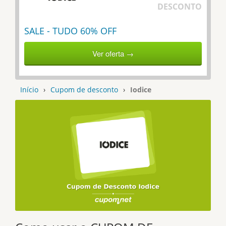
DESCONTO
SALE - TUDO 60% OFF
Ver oferta →
Início
›
Cupom de desconto
›
Iodice