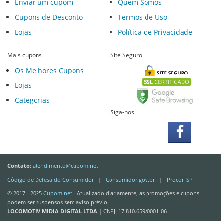
Enviar um cupom
Quem Somos
Cupons de Desconto
Termos de Uso
Lojas
Política de Privacidade
Mais cupons
Site Seguro
Os Melhores Cupons
Lojas
Categorias
Siga-nos
Contato:
atendimento@cupom.net
Código de Defesa do Consumidor
|
Consumidor.gov.br
|
Procon SP
© 2017 - 2025
Cupom.net
- Atualizado diariamente, as promoções e cupons
podem ser suspensos sem aviso prévio.
LOCOMOTIV MIDIA DIGITAL LTDA
| CNPJ: 17.810.659/0001-06